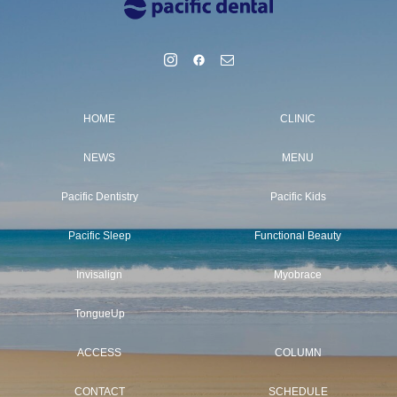
HOME
CLINIC
NEWS
MENU
Pacific Dentistry
Pacific Kids
Pacific Sleep
Functional Beauty
Invisalign
Myobrace
TongueUp
ACCESS
COLUMN
CONTACT
SCHEDULE