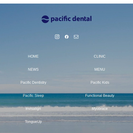
HOME
CLINIC
NEWS
MENU
Pacific Dentistry
Pacific Kids
Pacific Sleep
Functional Beauty
Invisalign
Myobrace
TongueUp