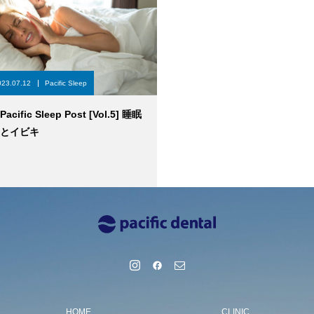
023.07.12
Pacific Sleep
Pacific Sleep Post [Vol.5] 睡眠
とイビキ
HOME
CLINIC