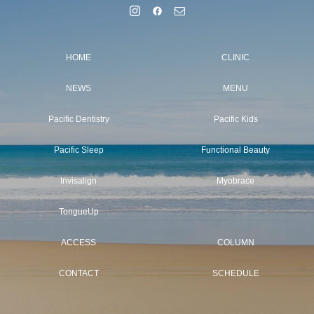
HOME
CLINIC
NEWS
MENU
Pacific Dentistry
Pacific Kids
Pacific Sleep
Functional Beauty
Invisalign
Myobrace
TongueUp
ACCESS
COLUMN
CONTACT
SCHEDULE