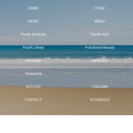
HOME
CLINIC
NEWS
MENU
Pacific Dentistry
Pacific Kids
Pacific Sleep
Functional Beauty
Invisalign
Myobrace
TongueUp
ACCESS
COLUMN
CONTACT
SCHEDULE
CALL
CONTACT
Copyright(c) pacific dental. All Rights Reserved.